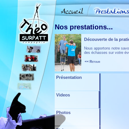
Nos prestations...
Découverte de la prat
Nous apportons notre savoi
des échasses sur votre é
<< Retour
Présentation
Videos
Photos