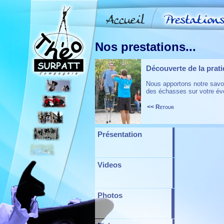
Nos prestations...
Découverte de la prat
Nous apportons notre savoi
des échasses sur votre é
<< Retour
Présentation
Videos
Photos