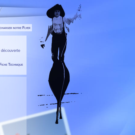
charger notre Flyer
e découverte
Fiche Technique