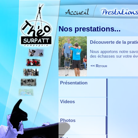
Nos prestations...
Découverte de la prat
Nous apportons notre savoi
des échasses sur votre é
<< Retour
Présentation
Videos
Photos