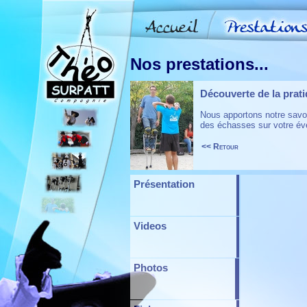
Nos prestations...
Découverte de la prat
Nous apportons notre savoi
des échasses sur votre é
<< Retour
Présentation
Videos
Photos