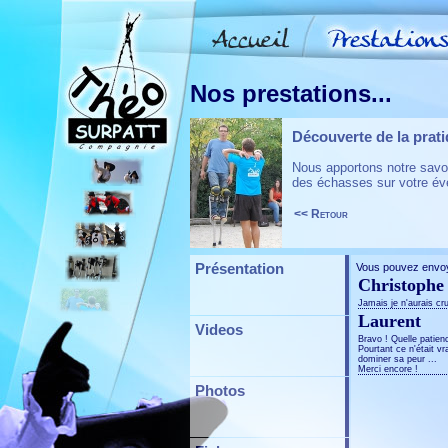
Nos prestations...
Découverte de la prat
Nous apportons notre savoi
des échasses sur votre é
<< Retour
Présentation
Vous pouvez envo
Christophe
Jamais je n'aurais cr
Laurent
Videos
Bravo ! Quelle patienc
Pourtant ce n'était v
dominer sa peur ...
Merci encore !
Photos